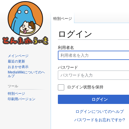
特別ページ
ログイン
ナ
検
利用者名
ビ
索
メインページ
ゲ
に
最近の更新
ー
移
おまかせ表示
パスワード
MediaWikiについてのヘ
シ
動
ルプ
ョ
ン
ツール
ログイン状態を保持
に
特別ページ
移
印刷用バージョン
ログイン
動
ログインについてのヘルプ
パスワードをお忘れですか?